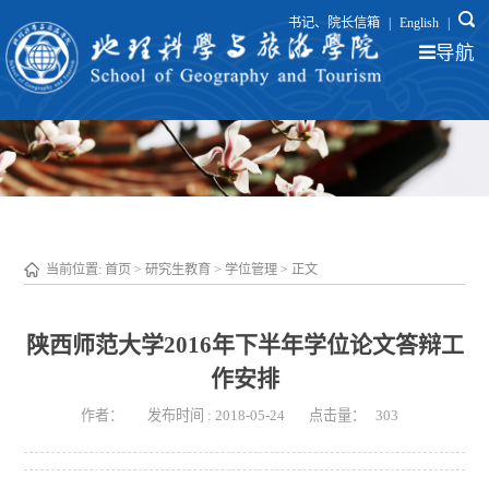
书记、院长信箱
|
English
|
导航
当前位置:
首页
>
研究生教育
>
学位管理
> 正文
陕西师范大学2016年下半年学位论文答辩工
作安排
作者：
发布时间 : 2018-05-24
点击量：
303